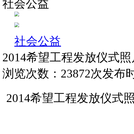
社会公益
社会公益
2014希望工程发放仪式照
浏览次数：23872次
发布时间
2014希望工程发放仪