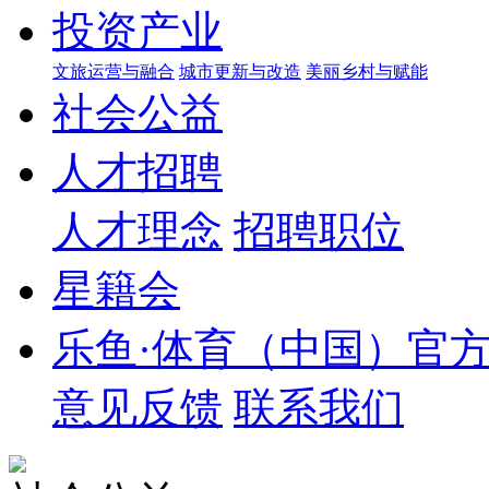
投资产业
文旅运营与融合
城市更新与改造
美丽乡村与赋能
社会公益
人才招聘
人才理念
招聘职位
星籍会
乐鱼·体育（中国）官方网站
意见反馈
联系我们