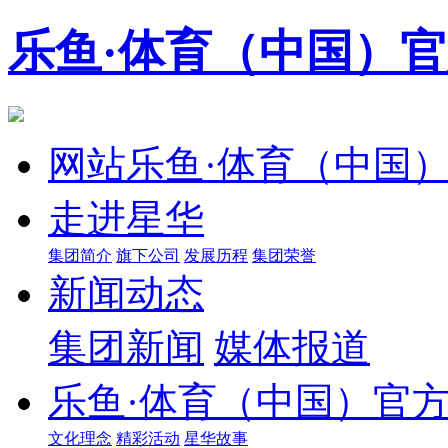
乐鱼·体育（中国）
网站乐鱼·体育（中国
走进星华
集团简介
旗下公司
发展历程
集团荣誉
新闻动态
集团新闻
媒体报道
乐鱼·体育（中国）官
文化理念
精彩活动
星华故事