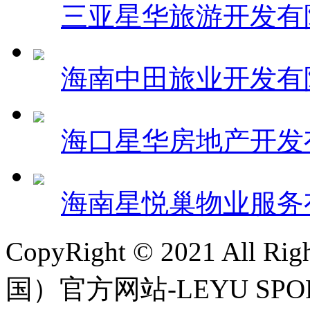
三亚星华旅游开发有
海南中田旅业开发有
海口星华房地产开发
海南星悦巢物业服务
CopyRight © 2021 All 
国）官方网站-LEYU SP