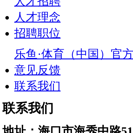
人才招聘
人才理念
招聘职位
乐鱼·体育（中国）官方网站
意见反馈
联系我们
联系我们
地址：海口市海秀中路51