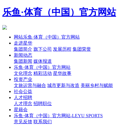
乐鱼·体育（中国）官方网站
网站乐鱼·体育（中国）官方网站
走进星华
集团简介
旗下公司
发展历程
集团荣誉
新闻动态
集团新闻
媒体报道
乐鱼·体育（中国）官方网站
文化理念
精彩活动
星华故事
投资产业
文旅运营与融合
城市更新与改造
美丽乡村与赋能
社会公益
人才招聘
人才理念
招聘职位
星籍会
乐鱼·体育（中国）官方网站-LEYU SPORTS
意见反馈
联系我们