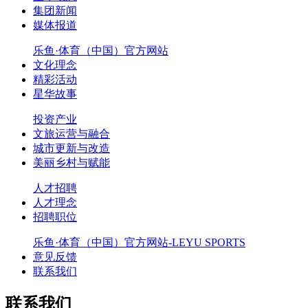
集团新闻
媒体报道
乐鱼·体育（中国）官方网站
文化理念
精彩活动
星华故事
投资产业
文旅运营与融合
城市更新与改造
美丽乡村与赋能
人才招聘
人才理念
招聘职位
乐鱼·体育（中国）官方网站-LEYU SPORTS
意见反馈
联系我们
联系我们