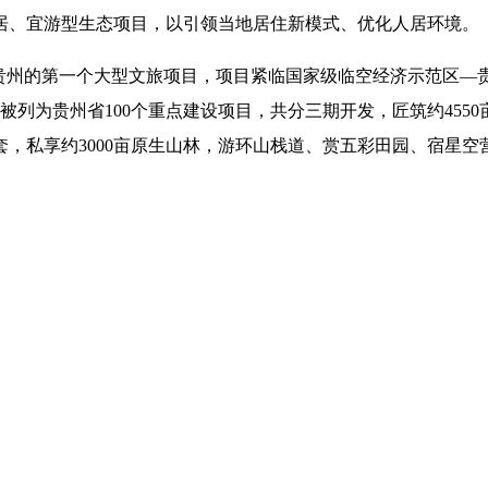
居、宜游型生态项目，以引领当地居住新模式、优化人居环境。
进贵州的第一个大型文旅项目，项目紧临国家级临空经济示范区—
，被列为贵州省100个重点建设项目，共分三期开发，匠筑约45
，私享约3000亩原生山林，游环山栈道、赏五彩田园、宿星