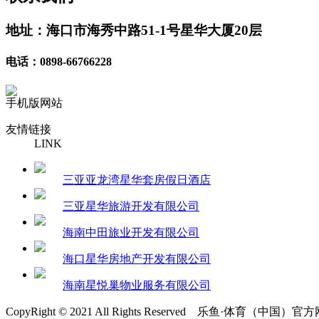
地址：海口市海秀中路51-1号星华大厦20层
电话：0898-66766228
手机版网站
友情链接
LINK
三亚亚龙湾星华套房假日酒店
三亚星华旅游开发有限公司
海南中田旅业开发有限公司
海口星华房地产开发有限公司
海南星悦巢物业服务有限公司
CopyRight © 2021 All Rights Reserved 乐鱼·体育（中国