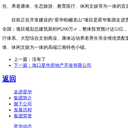
住、养老康体、生态旅游、教育医疗、休闲文娱等为一体的宜
目前正在开发建设的“星华柏樾龙山”项目是星华集团走
全国；项目规划总建筑面积约200万㎡，整体投资预计达52亿
疗体系、大型综合文创商业、康体运动养老养生等全维优质配套
体、休闲文娱为一体的高端江南特色小镇。
上一篇：没有了
下一篇：海口星华房地产开发有限公司
返回
走进星华
集团简介
旗下公司
发展历程
集团荣誉
星华动态