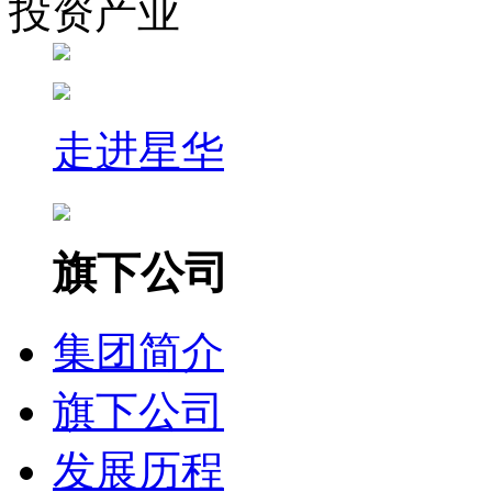
投资产业
走进星华
旗下公司
集团简介
旗下公司
发展历程