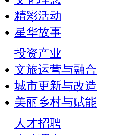
精彩活动
星华故事
投资产业
文旅运营与融合
城市更新与改造
美丽乡村与赋能
人才招聘