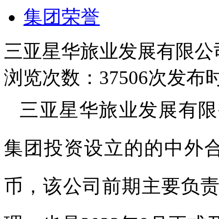
集团荣誉
三亚星华旅业发展有限公
浏览次数：37506次
发布时间
三亚星华旅业发展有限
集团投资设立的的中外
币，该公司前期主要负