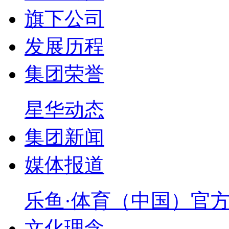
旗下公司
发展历程
集团荣誉
星华动态
集团新闻
媒体报道
乐鱼·体育（中国）官
文化理念