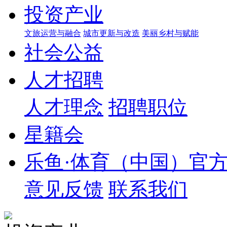
投资产业
文旅运营与融合
城市更新与改造
美丽乡村与赋能
社会公益
人才招聘
人才理念
招聘职位
星籍会
乐鱼·体育（中国）官方网站
意见反馈
联系我们