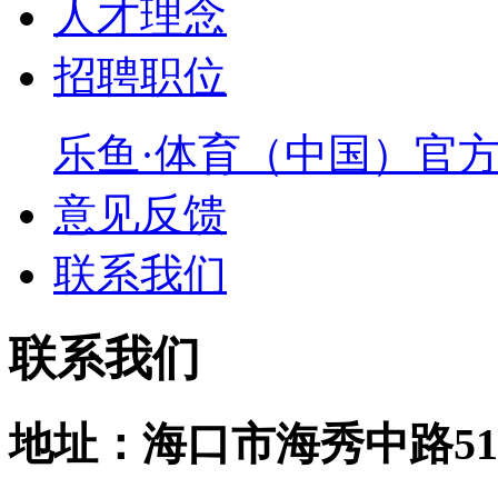
人才理念
招聘职位
乐鱼·体育（中国）官方网站
意见反馈
联系我们
联系我们
地址：海口市海秀中路51