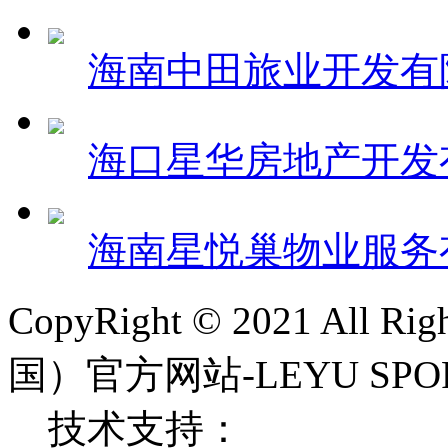
海南中田旅业开发有
海口星华房地产开发
海南星悦巢物业服务
CopyRight © 2021 All 
国）官方网站-LEYU SP
技术支持：