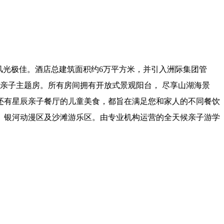
风光极佳。酒店总建筑面积约6万平方米，并引入洲际集团管
间亲子主题房。所有房间拥有开放式景观阳台， 尽享山湖海景
还有星辰亲子餐厅的儿童美食，都旨在满足您和家人的不同餐饮
池、银河动漫区及沙滩游乐区。由专业机构运营的全天候亲子游学