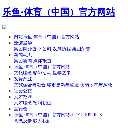
乐鱼·体育（中国）官方网站
网站乐鱼·体育（中国）官方网站
走进星华
集团简介
旗下公司
发展历程
集团荣誉
新闻动态
集团新闻
媒体报道
乐鱼·体育（中国）官方网站
文化理念
精彩活动
星华故事
投资产业
文旅运营与融合
城市更新与改造
美丽乡村与赋能
社会公益
人才招聘
人才理念
招聘职位
星籍会
乐鱼·体育（中国）官方网站-LEYU SPORTS
意见反馈
联系我们